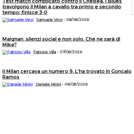
Test match complicato contro il Chelsea. I Blues
travolgono il Milan a cavallo tra primo e secondo
tempo: finisce 3-0
Samuele Vinci
-
08/08/2026
C
2
©
Maignan, silenzi social e non solo. Che ne sarà di
Tu
i
Mike?
di
ri
Fabrizio Villa
-
07/08/2026
A
T
di
M
n.
Il Milan cercava un numero 9. L’ha trovato in Goncalo
5
d
Ramos
Is
al
Daniele Minini
-
06/08/2026
R
n.
2
de
1
P
Ed
sr
S
op
C
di
P
Vi
4
-