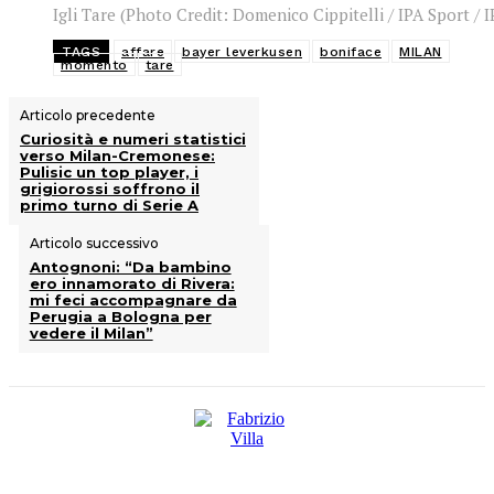
Igli Tare (Photo Credit: Domenico Cippitelli / IPA Sport / 
TAGS
affare
bayer leverkusen
boniface
MILAN
momento
tare
Articolo precedente
Curiosità e numeri statistici
verso Milan-Cremonese:
Pulisic un top player, i
grigiorossi soffrono il
primo turno di Serie A
Articolo successivo
Antognoni: “Da bambino
ero innamorato di Rivera:
mi feci accompagnare da
Perugia a Bologna per
vedere il Milan”