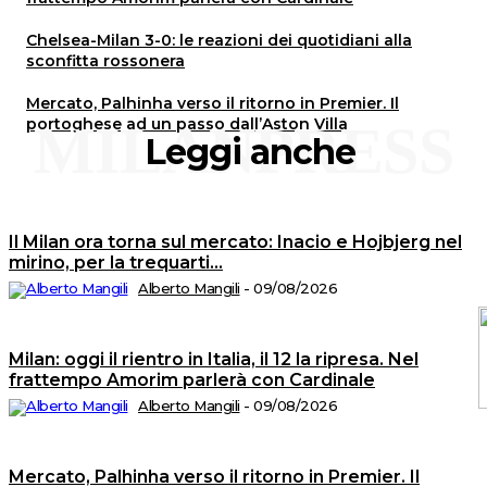
Chelsea-Milan 3-0: le reazioni dei quotidiani alla
sconfitta rossonera
Mercato, Palhinha verso il ritorno in Premier. Il
portoghese ad un passo dall’Aston Villa
MILANPRESS
Leggi anche
Il Milan ora torna sul mercato: Inacio e Hojbjerg nel
mirino, per la trequarti…
Alberto Mangili
-
09/08/2026
Milan: oggi il rientro in Italia, il 12 la ripresa. Nel
frattempo Amorim parlerà con Cardinale
Alberto Mangili
-
09/08/2026
C
2
Mercato, Palhinha verso il ritorno in Premier. Il
©