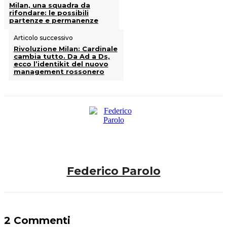
Milan, una squadra da
rifondare: le possibili
partenze e permanenze
Articolo successivo
Rivoluzione Milan: Cardinale
cambia tutto. Da Ad a Ds,
ecco l’identikit del nuovo
management rossonero
Federico Parolo
2 Commenti