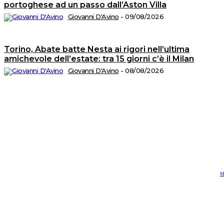
portoghese ad un passo dall’Aston Villa
Tu
i
di
Giovanni D'Avino
-
09/08/2026
ri
A
T
di
Torino, Abate batte Nesta ai rigori nell’ultima
M
n.
amichevole dell’estate: tra 15 giorni c’è il Milan
5
d
Giovanni D'Avino
-
08/08/2026
Is
al
R
n.
2
de
1
P
Ed
sr
S
op
C
di
P
Vi
4
-
2
M
C
e
P
‪
-
R
M
‪2