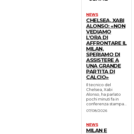
NEWS
CHELSEA, XABI
ALONSO: «NON
VEDIAMO
L’ORA DI
AFFRONTARE IL
MILAN,
SPERIAMO DI
ASSISTERE A
UNA GRANDE
PARTITA DI
CALCIO»
Il tecnico del
Chelsea, Xabi
Alonso, ha parlato
pochi minuti fa in
conferenza stampa...
07/08/2026
NEWS
MILAN E