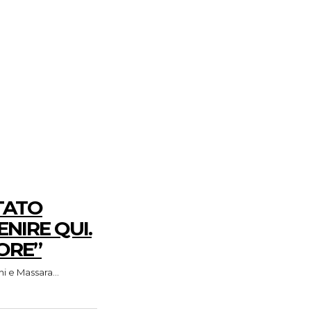
STATO
ENIRE QUI.
ORE”
i e Massara...