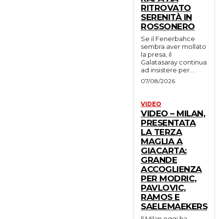
RITROVATO
SERENITÀ IN
ROSSONERO
Se il Fenerbahce
sembra aver mollato
la presa, il
Galatasaray continua
ad insistere per...
07/08/2026
VIDEO
VIDEO – MILAN,
PRESENTATA
LA TERZA
MAGLIA A
GIACARTA:
GRANDE
ACCOGLIENZA
PER MODRIC,
PAVLOVIC,
RAMOS E
SAELEMAEKERS
Il Milan oggi ha