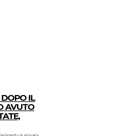
 DOPO IL
HO AVUTO
TATE,
sferimento è arrivata