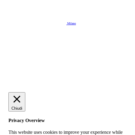
Copyright 2026 © Tutti i diritti riservati.
Aut. Tribunale di Milano n. 52 dell’11/06/2020
Iscrizione al ROC n. 24876 del 16.09.2014
Pradivio Editrice srl
Sede operativa: Corso di Porta Vittoria, 46 - 20122
Milano
C.F. e P.IVA ‪08717140969‬ - REA MI ‪2044118‬
Direttore responsabile: Christian Pradelli
Sito non ufficiale e non connesso all'A.C. Milan. Marchio e logo dell'A.C. Milan sono di esclusiva
proprietà di A.C. Milan S.p.A.
Chiudi
Privacy Overview
This website uses cookies to improve your experience while