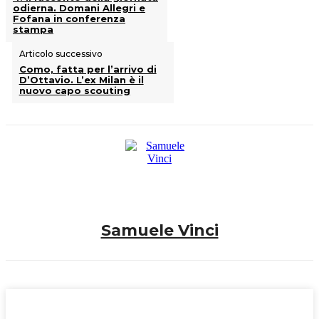
odierna. Domani Allegri e
Fofana in conferenza
stampa
Articolo successivo
Como, fatta per l’arrivo di
D’Ottavio. L’ex Milan è il
nuovo capo scouting
Samuele Vinci