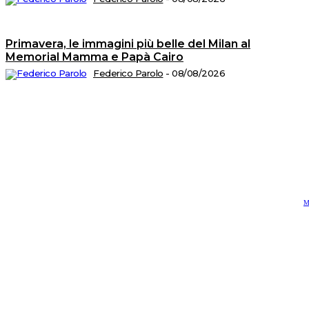
A
T
di
M
n.
Primavera, le immagini più belle del Milan al
5
d
Memorial Mamma e Papà Cairo
Is
al
Federico Parolo
-
08/08/2026
R
n.
2
de
1
P
Ed
sr
S
op
C
di
P
Vi
4
-
2
M
C
e
P
‪
-
R
M
‪2
Di
re
C
Pr