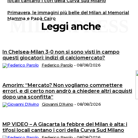
locali cantano i cori della Curva Sud Milano
Primavera, le immagini più belle del Milan al Memorial
Mamma e Papà Cairo
MILANPRESS
Leggi anche
In Chelsea-Milan 3-0 non si sono visti in campo
questi giocatori: indizi di calciomercato?
Federico Parolo
-
08/08/2026
Amorim: “Mercato? Non vogliamo commettere
errori, e di certo non andrò a chiedere altri acquisti
dopo una sconfitta“
Giovanni D'Avino
-
08/08/2026
C
2
©
MP VIDEO – A Giacarta la febbre del Milan è alta: i
Tu
i
tifosi locali cantano i cori della Curva Sud Milano
di
ri
Federico Parolo
-
08/08/2026