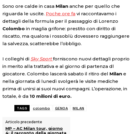
Sono ore calde in casa
Milan
anche per quello che
riguarda le uscite.
Poche ore fa
vi raccontavamo i
dettagli della formula per il passaggio di Lorenzo
Colombo
in maglia grifone: prestito con diritto di
riscatto, ma qualora i rossoblù dovessero raggiungere
la salvezza, scatterebbe l’obbligo.
I colleghi di
Sky Sport
forniscono nuovi dettagli proprio
in merito alla trattativa e al giorno di partenza dl
giocatore. Colombo lascerà sabato il ritiro del
Milan
e
nella giornata di lunedì svolgerà le visite mediche
prima di unirsi ai suoi nuovi compagni. L’operazione, in
totale, è da
10 milioni di euro.
TAGS
colombo
GENOA
MILAN
Articolo precedente
MP – AC Milan tour, giorno
4: il racconto della giornata