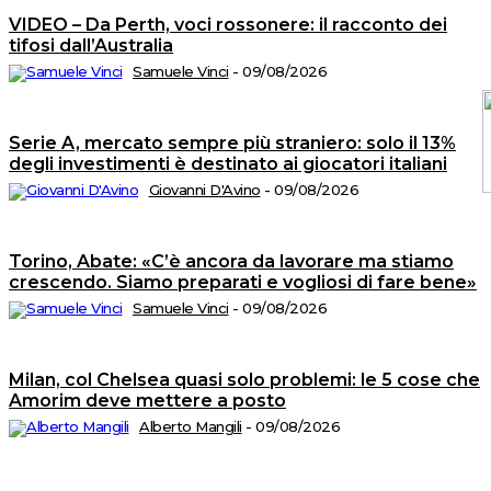
VIDEO – Da Perth, voci rossonere: il racconto dei
tifosi dall’Australia
Samuele Vinci
-
09/08/2026
Serie A, mercato sempre più straniero: solo il 13%
degli investimenti è destinato ai giocatori italiani
Giovanni D'Avino
-
09/08/2026
C
2
Torino, Abate: «C’è ancora da lavorare ma stiamo
©
crescendo. Siamo preparati e vogliosi di fare bene»
Tu
i
di
Samuele Vinci
-
09/08/2026
ri
A
T
di
Milan, col Chelsea quasi solo problemi: le 5 cose che
M
n.
Amorim deve mettere a posto
5
d
Alberto Mangili
-
09/08/2026
Is
al
R
n.
2
de