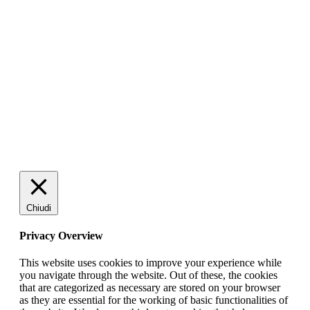
s
di
es
pr
di
A
M
S
Chiudi
Privacy Overview
This website uses cookies to improve your experience while
you navigate through the website. Out of these, the cookies
that are categorized as necessary are stored on your browser
as they are essential for the working of basic functionalities of