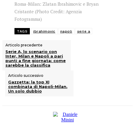
Roma-Milan: Zlatan Ibrahimovic e Bryan
Cristante (Photo Credit: Agenzia
Fotogramma)
TAGS
ibrahimovic
napoli
serie a
Articolo precedente
Serie A, lo scenario con
Inter, Milan e Napoli a pari
punti a fine giornata: come
sarebbe la classifica
Articolo successivo
Gazzetta: la top XI
combinata di Napoli-Milan.
Un solo dubbio