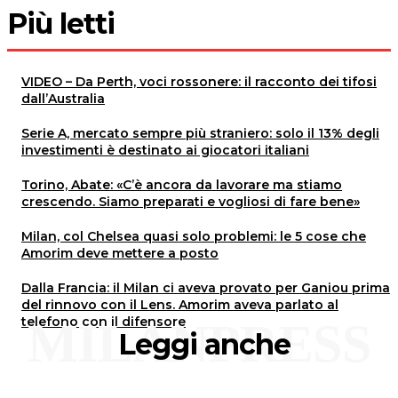
Più letti
VIDEO – Da Perth, voci rossonere: il racconto dei tifosi
dall’Australia
Serie A, mercato sempre più straniero: solo il 13% degli
investimenti è destinato ai giocatori italiani
Torino, Abate: «C’è ancora da lavorare ma stiamo
crescendo. Siamo preparati e vogliosi di fare bene»
Milan, col Chelsea quasi solo problemi: le 5 cose che
Amorim deve mettere a posto
Dalla Francia: il Milan ci aveva provato per Ganiou prima
del rinnovo con il Lens. Amorim aveva parlato al
telefono con il difensore
MILANPRESS
Leggi anche