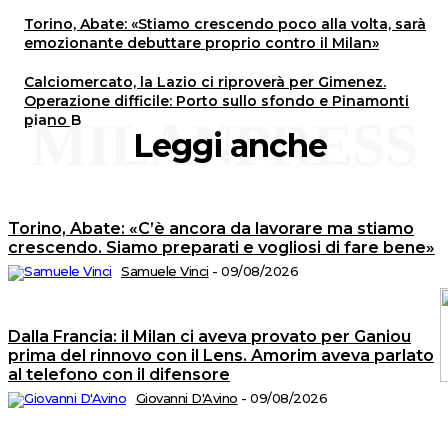
Torino, Abate: «Stiamo crescendo poco alla volta, sarà
emozionante debuttare proprio contro il Milan»
Calciomercato, la Lazio ci riproverà per Gimenez.
Operazione difficile: Porto sullo sfondo e Pinamonti
piano B
MILANPRESS
Leggi anche
Torino, Abate: «C’è ancora da lavorare ma stiamo
crescendo. Siamo preparati e vogliosi di fare bene»
Samuele Vinci
-
09/08/2026
Dalla Francia: il Milan ci aveva provato per Ganiou
prima del rinnovo con il Lens. Amorim aveva parlato
al telefono con il difensore
Giovanni D'Avino
-
09/08/2026
C
2