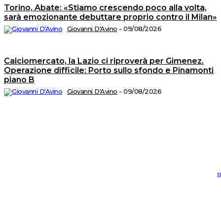
©
Torino, Abate: «Stiamo crescendo poco alla volta,
Tu
i
sarà emozionante debuttare proprio contro il Milan»
di
ri
Giovanni D'Avino
-
09/08/2026
A
T
di
M
n.
Calciomercato, la Lazio ci riproverà per Gimenez.
5
d
Operazione difficile: Porto sullo sfondo e Pinamonti
Is
al
piano B
R
n.
Giovanni D'Avino
-
09/08/2026
2
de
1
P
Ed
sr
S
op
C
di
P
Vi
4
-
2
M
C
e
P
‪
-
R
M
‪2