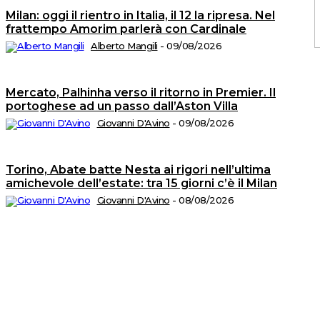
Milan: oggi il rientro in Italia, il 12 la ripresa. Nel
frattempo Amorim parlerà con Cardinale
Alberto Mangili
-
09/08/2026
C
2
Mercato, Palhinha verso il ritorno in Premier. Il
©
portoghese ad un passo dall’Aston Villa
Tu
i
di
Giovanni D'Avino
-
09/08/2026
ri
A
T
di
Torino, Abate batte Nesta ai rigori nell’ultima
M
n.
amichevole dell’estate: tra 15 giorni c’è il Milan
5
d
Giovanni D'Avino
-
08/08/2026
Is
al
R
n.
2
de
1
P
Ed
sr
S
op
C
di
P
Vi