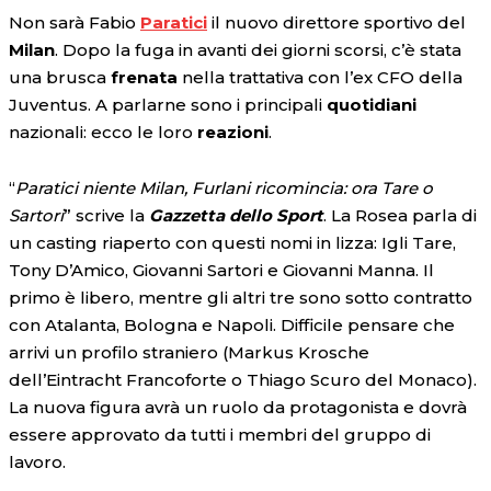
Non sarà Fabio
Paratici
il nuovo direttore sportivo del
Milan
. Dopo la fuga in avanti dei giorni scorsi, c’è stata
una brusca
frenata
nella trattativa con l’ex CFO della
Juventus. A parlarne sono i principali
quotidiani
nazionali: ecco le loro
reazioni
.
“
Paratici niente Milan, Furlani ricomincia: ora Tare o
Sartori
” scrive la
Gazzetta dello Sport
. La Rosea parla di
un casting riaperto con questi nomi in lizza: Igli Tare,
Tony D’Amico, Giovanni Sartori e Giovanni Manna. Il
primo è libero, mentre gli altri tre sono sotto contratto
con Atalanta, Bologna e Napoli. Difficile pensare che
arrivi un profilo straniero (Markus Krosche
dell’Eintracht Francoforte o Thiago Scuro del Monaco).
La nuova figura avrà un ruolo da protagonista e dovrà
essere approvato da tutti i membri del gruppo di
lavoro.