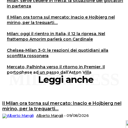
Milan, serve cedere in fretta: la situazione dei giocatori
in partenza
Il Milan ora torna sul mercato: Inacio e Hojbjerg nel
mirino, per la trequarti…
Milan: oggi il rientro in Italia, il 12 la ripresa. Nel
frattempo Amorim parlerà con Cardinale
Chelsea-Milan 3-0: le reazioni dei quotidiani alla
sconfitta rossonera
Mercato, Palhinha verso il ritorno in Premier. Il
portoghese ad un passo dall’Aston Villa
MILANPRESS
Leggi anche
Il Milan ora torna sul mercato: Inacio e Hojbjerg nel
mirino, per la trequarti…
Alberto Mangili
-
09/08/2026