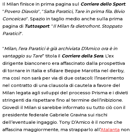
Il Milan finisce in prima pagina sul
Corriere dello Sport
:
“
Povero Diavolo
“, “
Salta Paratici, Tare in prima fila. Bivio
Conceicao
“. Spazio in taglio medio anche sulla prima
pagina di
Tuttosport
: “
Il Milan fa dietrofront. Stoppato
Paratici!
“.
“
Milan, l’era Paratici è già archiviata D’Amico ora è in
vantaggio su Tare
” titola il
Corriere della Sera
. L’ex
dirigente bianconero era affascinato dalla prospettiva
di tornare in Italia e sfidare Beppe Marotta nel derby,
ma così non sarà per via di due ostacoli: l’inserimento
nel contratto di una clausola di cautela a favore del
Milan legata agli sviluppi del processo Prisma e i divieti
stringenti da rispettare fino al termine dell’inibizione.
Giovedì il Milan si sarebbe informato su tutto ciò con il
presidente federale Gabriele Gravina sui rischi
dell’eventuale ingaggio. Tony D’Amico è il nome che
affascina maggiormente, ma strapparlo all’
Atalanta
non