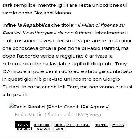
sarà semplice, mentre Igli Tare resta un’opzione sul
tavolo come Giovanni Manna.
Infine
la Repubblica
che titola: “
Il Milan ci ripensa su
Paratici. Il casting per il ds non è finito
“. Inizialmente il
club rossonero aveva deciso di superare le limitazioni
che conosceva circa la posizione di Fabio Paratici, ma
dopo l’accordo verbale raggiunto è arrivata la
retromarcia che ha lasciato stupito il dirigente. Tony
D’Amico è in pole per il ruolo ed è stato già contattato:
in questi giorni è previsto un incontro con Giorgio
Furlani. In corsa anche Igli Tare, ma non vanno esclusi
altri profili.
Fabio Paratici (Photo Credit: IPA Agency)
TAGS
d'amico
direttore sportivo
manna
MILAN
paratici
sartori
tare