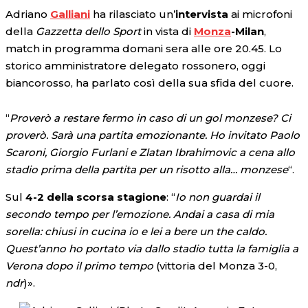
Adriano
Galliani
ha rilasciato un’
intervista
ai microfoni
della
Gazzetta dello Sport
in vista di
Monza
-Milan
,
match in programma domani sera alle ore 20.45. Lo
storico amministratore delegato rossonero, oggi
biancorosso, ha parlato così della sua sfida del cuore.
“
Proverò a restare fermo in caso di un gol monzese? Ci
proverò. Sarà una partita emozionante. Ho invitato Paolo
Scaroni, Giorgio Furlani e Zlatan Ibrahimovic a cena allo
stadio prima della partita per un risotto alla… monzese
“.
Sul
4-2 della scorsa stagione
: “
Io non guardai il
secondo tempo per l’emozione. Andai a casa di mia
sorella: chiusi in cucina io e lei a bere un the caldo.
Quest’anno ho portato via dallo stadio tutta la famiglia a
Verona dopo il primo tempo
(vittoria del Monza 3-0,
ndr
)».