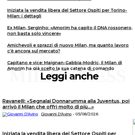
Iniziata la vendita libera del Settore Ospiti per Torino-
Milan: i dettagli
Ex Milan, Serginho: «Amorim ha capito il DNA rossonero,
non basta solo vincere»
Amichevoli e sprazzi di nuovo Milan, ma quanto lavoro
c’è ancora sul mercato?
Capitano e vice: Maignan-Gabbia-Modric, il Milan di
Amorim ha già scelto la sua catena di comando
MILANPRESS
Leggi anche
Ravanelli: «Segnalai Donnarumma alla Juventus, poi
arrivò il Milan che offrì molto di più…»
Giovanni D'Avino
-
05/08/2026
Iniziata la vendita libera del Settore Ospiti per