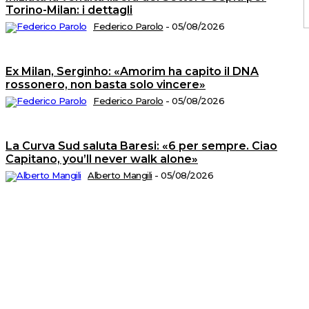
Torino-Milan: i dettagli
Federico Parolo
-
05/08/2026
C
2
Ex Milan, Serginho: «Amorim ha capito il DNA
©
rossonero, non basta solo vincere»
Tu
i
di
Federico Parolo
-
05/08/2026
ri
A
T
di
La Curva Sud saluta Baresi: «6 per sempre. Ciao
M
n.
Capitano, you’ll never walk alone»
5
d
Alberto Mangili
-
05/08/2026
Is
al
R
n.
2
de
1
P
Ed
sr
S
op
C
di
P
Vi
4
-