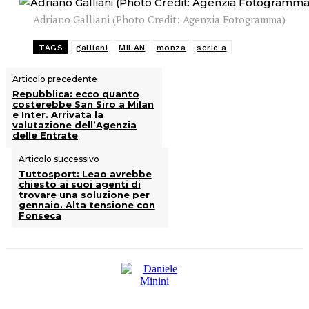
Adriano Galliani (Photo Credit: Agenzia Fotogramma)
TAGS
galliani
MILAN
monza
serie a
Articolo precedente
Repubblica: ecco quanto
costerebbe San Siro a Milan
e Inter. Arrivata la
valutazione dell’Agenzia
delle Entrate
Articolo successivo
Tuttosport: Leao avrebbe
chiesto ai suoi agenti di
trovare una soluzione per
gennaio. Alta tensione con
Fonseca