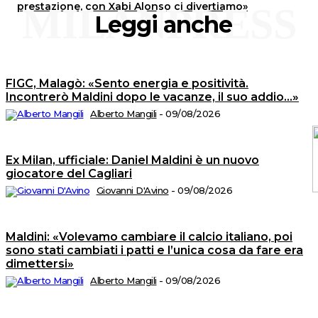
prestazione, con Xabi Alonso ci divertiamo»
MILANPRESS
Leggi anche
FIGC, Malagò: «Sento energia e positività.
Incontrerò Maldini dopo le vacanze, il suo addio…»
Alberto Mangili
-
09/08/2026
Ex Milan, ufficiale: Daniel Maldini è un nuovo
giocatore del Cagliari
Giovanni D'Avino
-
09/08/2026
C
2
Maldini: «Volevamo cambiare il calcio italiano, poi
©
sono stati cambiati i patti e l’unica cosa da fare era
Tu
i
dimettersi»
di
ri
Alberto Mangili
-
09/08/2026
A
T
di
M